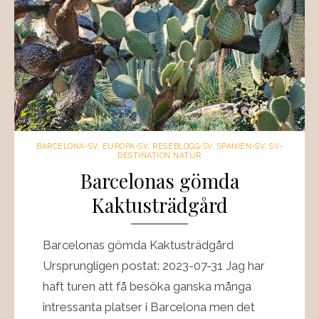
BARCELONA-SV
,
EUROPA-SV
,
RESEBLOGG-SV
,
SPANIEN-SV
,
SV-
DESTINATION NATUR
Barcelonas gömda
Kaktusträdgård
Barcelonas gömda Kaktusträdgård
Ursprungligen postat: 2023-07-31 Jag har
haft turen att få besöka ganska många
intressanta platser i Barcelona men det