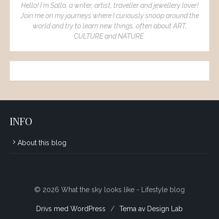
Hello! I´m Salla, a writer, artist, traveller and jewellery lover!
Join me on my journeys where I curiously snoop around the
world and try to learn new things, often about ART,
CULTURE and NATURE.
INFO
About this blog
© 2026 What the sky looks like - Lifestyle blog
Drivs med WordPress
/
Tema av Design Lab