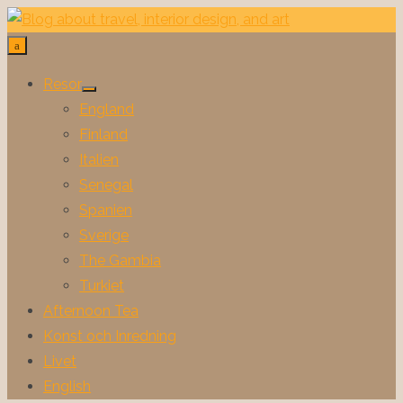
Hoppa
till
innehåll
Resor
Visa
England
undermeny
Finland
Italien
Senegal
Spanien
Sverige
The Gambia
Turkiet
Afternoon Tea
Konst och Inredning
Livet
English